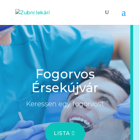
Fogorvos
Érsekújvár
Keressen egy fogorvost
LISTA