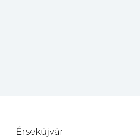
Érsekújvár