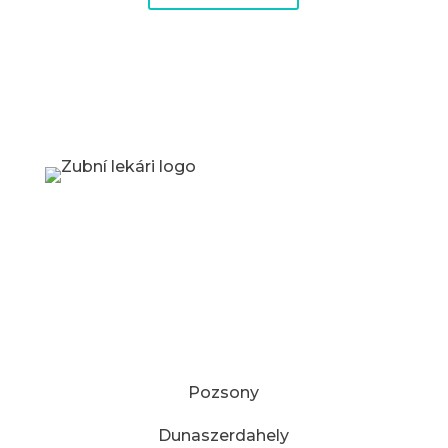
Fogorvosok
Nájdite si stomatológa
MESTÁ:
Pozsony
Dunaszerdahely