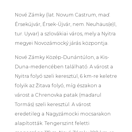
Nové Zámky (lat. Novum Castrum, maď.
Érsekújvár, Érsek-Újvár, nem. Neuhäus(e)l,
tur. Uyvar) a szlovákiai város, mely a Nyitra
megyei Novozámocký járás központja.
Nové Zámky Közép-Dunántúlon, a Kis-
Duna-medencében található. A várost a
Nyitra folyó szeli keresztül, 6 km-re keletre
folyik az Žitava folyó, míg északon a
várost a Chrenovka patak (maďarul
Tormás) szeli keresztül. A várost
eredetileg a Nagyzámocki mocsarakon
alapították. Tengerszint feletti