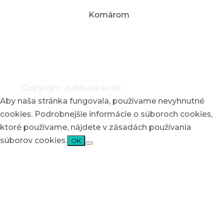
Komárom
Adatkezelési tájékoztató
Copyright: zubni-lekari.sk
Aby naša stránka fungovala, používame nevyhnutné
cookies. Podrobnejšie informácie o súboroch cookies,
ktoré používame, nájdete v zásadách používania
súborov cookies.
OK