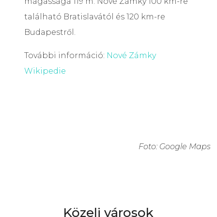
magassága 119 m. Nové Zámky 100 km-re
található Bratislavától és 120 km-re
Budapestről.
További információ:
Nové Zámky
Wikipedie
Foto: Google Maps
Közeli városok