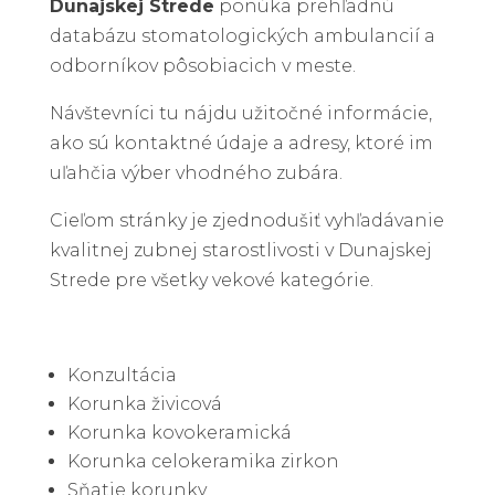
Dunajskej Strede
ponúka prehľadnú
databázu stomatologických ambulancií a
odborníkov pôsobiacich v meste.
Návštevníci tu nájdu užitočné informácie,
ako sú kontaktné údaje a adresy, ktoré im
uľahčia výber vhodného zubára.
Cieľom stránky je zjednodušiť vyhľadávanie
kvalitnej zubnej starostlivosti v Dunajskej
Strede pre všetky vekové kategórie.
Konzultácia
Korunka živicová
Korunka kovokeramická
Korunka celokeramika zirkon
Sňatie korunky