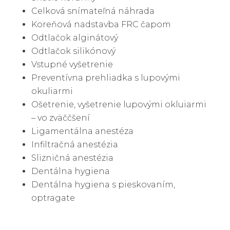
Celková snímateľná náhrada
Koreňová nadstavba FRC čapom
Odtlačok alginátový
Odtlačok silikónový
Vstupné vyšetrenie
Preventívna prehliadka s lupovými
okuliarmi
Ošetrenie, vyšetrenie lupovými okluiarmi
– vo zväččšení
Ligamentálna anestéza
Infiltračná anestézia
Slizničná anestézia
Dentálna hygiena
Dentálna hygiena s pieskovaním,
optragate