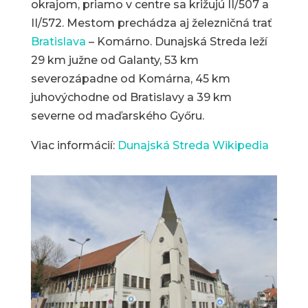
okrajom, priamo v centre sa križujú II/507 a
II/572. Mestom prechádza aj železničná trať
Bratislava
– Komárno. Dunajská Streda leží
29 km južne od Galanty, 53 km
severozápadne od Komárna, 45 km
juhovýchodne od Bratislavy a 39 km
severne od maďarského Győru.
Viac informácií:
Dunajská Streda Wikipedia