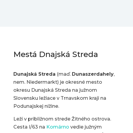
Mestá Dnajská Streda
Dunajská Streda
(maď.
Dunaszerdahely
,
nem. Niedermarkt) je okresné mesto
okresu Dunajská Streda na južnom
Slovensku ležiace v Trnavskom kraji na
Podunajskej nížine.
Leží v približnom strede Žitného ostrova.
Cesta I/63 na
Komárno
vedie južným