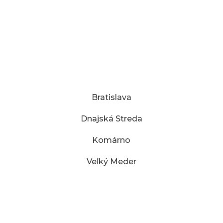
Zubní lekári
Nájdite si stomatológa
MESTÁ:
Bratislava
Dnajská Streda
Komárno
Veľký Meder
Zásady ochrany osobných údajov