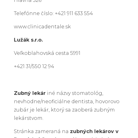
Hlavná 326
Telefónne číslo: +421 911 633 554
www.clinicadentale.sk
Lužák s.r.o.
Veľkoblahovská cesta 5991
+421 31/550 12 94
Zubný lekár
iné názvy stomatológ,
nevhodne/neoficiálne dentista, hovorovo
zubár je lekár, ktorý sa zaoberá zubným
lekárstvom.
Stránka zameraná na
zubných lekárov v