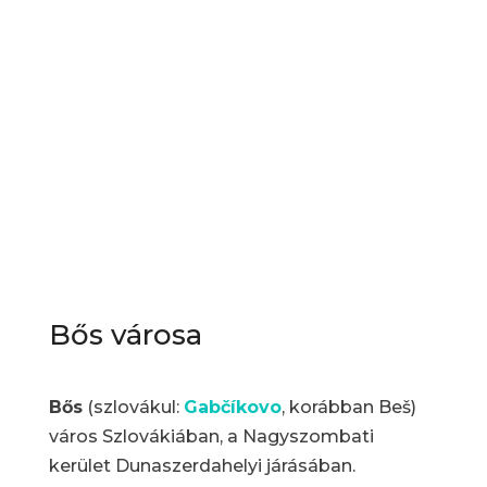
Bős városa
Bős
(szlovákul:
Gabčíkovo
, korábban Beš)
város Szlovákiában, a Nagyszombati
kerület Dunaszerdahelyi járásában.