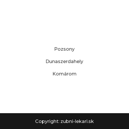
Fogorvosok
Nájdite si stomatológa
MESTÁ:
Pozsony
Dunaszerdahely
Komárom
Adatkezelési tájékoztató
Copyright: zubni-lekari.sk