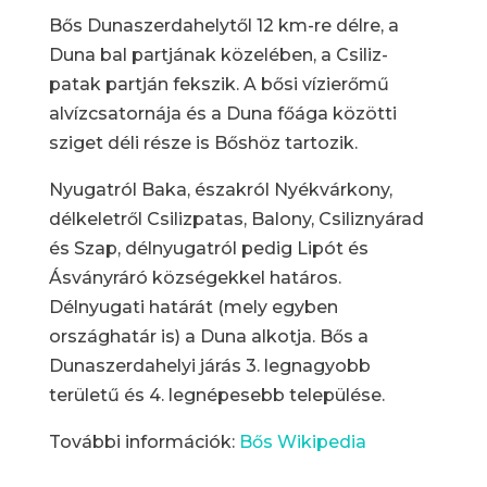
Bős Dunaszerdahelytől 12 km-re délre, a
Duna bal partjának közelében, a Csiliz-
patak partján fekszik. A bősi vízierőmű
alvízcsatornája és a Duna főága közötti
sziget déli része is Bőshöz tartozik.
Nyugatról Baka, északról Nyékvárkony,
délkeletről Csilizpatas, Balony, Csiliznyárad
és Szap, délnyugatról pedig Lipót és
Ásványráró községekkel határos.
Délnyugati határát (mely egyben
országhatár is) a Duna alkotja. Bős a
Dunaszerdahelyi járás 3. legnagyobb
területű és 4. legnépesebb települése.
További információk:
Bős Wikipedia